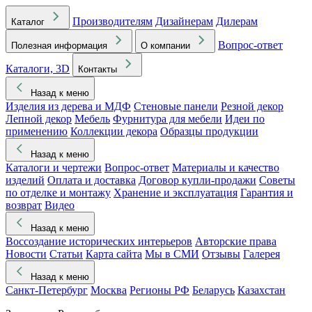
Производителям
Дизайнерам
Дилерам
Каталог
Вопрос-ответ
Полезная информация
О компании
Каталоги, 3D
Контакты
Назад к меню
Изделия из дерева и МДФ
Стеновые панели
Резной декор
Лепной декор
Мебель
Фурнитура для мебели
Идеи по
применению
Коллекции декора
Образцы продукции
Назад к меню
Каталоги и чертежи
Вопрос-ответ
Материалы и качество
изделий
Оплата и доставка
Договор купли-продажи
Советы
по отделке и монтажу
Хранение и эксплуатация
Гарантия и
возврат
Видео
Назад к меню
Воссоздание исторических интерьеров
Авторские права
Новости
Статьи
Карта сайта
Мы в СМИ
Отзывы
Галерея
Назад к меню
Санкт-Петербург
Москва
Регионы РФ
Беларусь
Казахстан