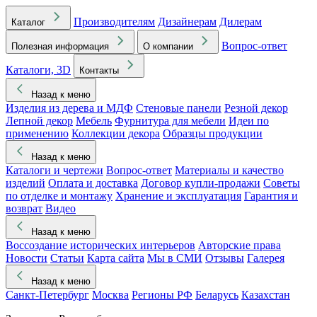
Производителям
Дизайнерам
Дилерам
Каталог
Вопрос-ответ
Полезная информация
О компании
Каталоги, 3D
Контакты
Назад к меню
Изделия из дерева и МДФ
Стеновые панели
Резной декор
Лепной декор
Мебель
Фурнитура для мебели
Идеи по
применению
Коллекции декора
Образцы продукции
Назад к меню
Каталоги и чертежи
Вопрос-ответ
Материалы и качество
изделий
Оплата и доставка
Договор купли-продажи
Советы
по отделке и монтажу
Хранение и эксплуатация
Гарантия и
возврат
Видео
Назад к меню
Воссоздание исторических интерьеров
Авторские права
Новости
Статьи
Карта сайта
Мы в СМИ
Отзывы
Галерея
Назад к меню
Санкт-Петербург
Москва
Регионы РФ
Беларусь
Казахстан