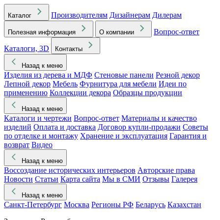
Производителям
Дизайнерам
Дилерам
Каталог
Вопрос-ответ
Полезная информация
О компании
Каталоги, 3D
Контакты
Назад к меню
Изделия из дерева и МДФ
Стеновые панели
Резной декор
Лепной декор
Мебель
Фурнитура для мебели
Идеи по
применению
Коллекции декора
Образцы продукции
Назад к меню
Каталоги и чертежи
Вопрос-ответ
Материалы и качество
изделий
Оплата и доставка
Договор купли-продажи
Советы
по отделке и монтажу
Хранение и эксплуатация
Гарантия и
возврат
Видео
Назад к меню
Воссоздание исторических интерьеров
Авторские права
Новости
Статьи
Карта сайта
Мы в СМИ
Отзывы
Галерея
Назад к меню
Санкт-Петербург
Москва
Регионы РФ
Беларусь
Казахстан