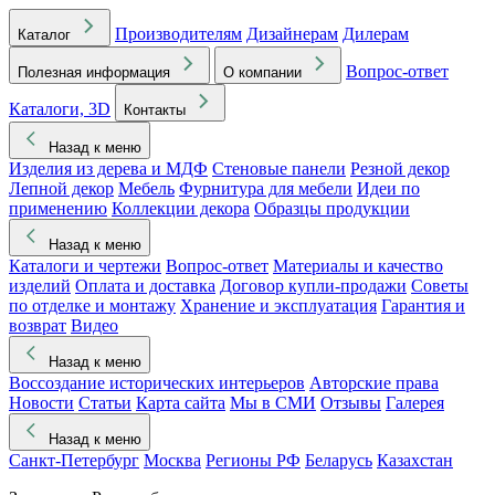
Производителям
Дизайнерам
Дилерам
Каталог
Вопрос-ответ
Полезная информация
О компании
Каталоги, 3D
Контакты
Назад к меню
Изделия из дерева и МДФ
Стеновые панели
Резной декор
Лепной декор
Мебель
Фурнитура для мебели
Идеи по
применению
Коллекции декора
Образцы продукции
Назад к меню
Каталоги и чертежи
Вопрос-ответ
Материалы и качество
изделий
Оплата и доставка
Договор купли-продажи
Советы
по отделке и монтажу
Хранение и эксплуатация
Гарантия и
возврат
Видео
Назад к меню
Воссоздание исторических интерьеров
Авторские права
Новости
Статьи
Карта сайта
Мы в СМИ
Отзывы
Галерея
Назад к меню
Санкт-Петербург
Москва
Регионы РФ
Беларусь
Казахстан