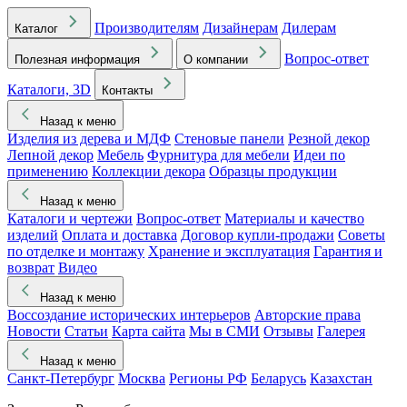
Производителям
Дизайнерам
Дилерам
Каталог
Вопрос-ответ
Полезная информация
О компании
Каталоги, 3D
Контакты
Назад к меню
Изделия из дерева и МДФ
Стеновые панели
Резной декор
Лепной декор
Мебель
Фурнитура для мебели
Идеи по
применению
Коллекции декора
Образцы продукции
Назад к меню
Каталоги и чертежи
Вопрос-ответ
Материалы и качество
изделий
Оплата и доставка
Договор купли-продажи
Советы
по отделке и монтажу
Хранение и эксплуатация
Гарантия и
возврат
Видео
Назад к меню
Воссоздание исторических интерьеров
Авторские права
Новости
Статьи
Карта сайта
Мы в СМИ
Отзывы
Галерея
Назад к меню
Санкт-Петербург
Москва
Регионы РФ
Беларусь
Казахстан