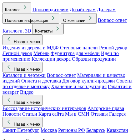
Производителям
Дизайнерам
Дилерам
Каталог
Вопрос-ответ
Полезная информация
О компании
Каталоги, 3D
Контакты
Назад к меню
Изделия из дерева и МДФ
Стеновые панели
Резной декор
Лепной декор
Мебель
Фурнитура для мебели
Идеи по
применению
Коллекции декора
Образцы продукции
Назад к меню
Каталоги и чертежи
Вопрос-ответ
Материалы и качество
изделий
Оплата и доставка
Договор купли-продажи
Советы
по отделке и монтажу
Хранение и эксплуатация
Гарантия и
возврат
Видео
Назад к меню
Воссоздание исторических интерьеров
Авторские права
Новости
Статьи
Карта сайта
Мы в СМИ
Отзывы
Галерея
Назад к меню
Санкт-Петербург
Москва
Регионы РФ
Беларусь
Казахстан