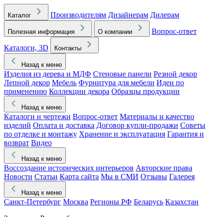
Производителям
Дизайнерам
Дилерам
Каталог
Вопрос-ответ
Полезная информация
О компании
Каталоги, 3D
Контакты
Назад к меню
Изделия из дерева и МДФ
Стеновые панели
Резной декор
Лепной декор
Мебель
Фурнитура для мебели
Идеи по
применению
Коллекции декора
Образцы продукции
Назад к меню
Каталоги и чертежи
Вопрос-ответ
Материалы и качество
изделий
Оплата и доставка
Договор купли-продажи
Советы
по отделке и монтажу
Хранение и эксплуатация
Гарантия и
возврат
Видео
Назад к меню
Воссоздание исторических интерьеров
Авторские права
Новости
Статьи
Карта сайта
Мы в СМИ
Отзывы
Галерея
Назад к меню
Санкт-Петербург
Москва
Регионы РФ
Беларусь
Казахстан