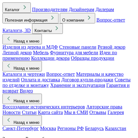
Производителям
Дизайнерам
Дилерам
Каталог
Вопрос-ответ
Полезная информация
О компании
Каталоги, 3D
Контакты
Назад к меню
Изделия из дерева и МДФ
Стеновые панели
Резной декор
Лепной декор
Мебель
Фурнитура для мебели
Идеи по
применению
Коллекции декора
Образцы продукции
Назад к меню
Каталоги и чертежи
Вопрос-ответ
Материалы и качество
изделий
Оплата и доставка
Договор купли-продажи
Советы
по отделке и монтажу
Хранение и эксплуатация
Гарантия и
возврат
Видео
Назад к меню
Воссоздание исторических интерьеров
Авторские права
Новости
Статьи
Карта сайта
Мы в СМИ
Отзывы
Галерея
Назад к меню
Санкт-Петербург
Москва
Регионы РФ
Беларусь
Казахстан