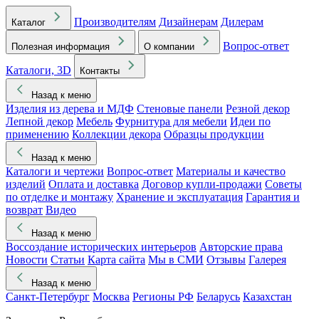
Производителям
Дизайнерам
Дилерам
Каталог
Вопрос-ответ
Полезная информация
О компании
Каталоги, 3D
Контакты
Назад к меню
Изделия из дерева и МДФ
Стеновые панели
Резной декор
Лепной декор
Мебель
Фурнитура для мебели
Идеи по
применению
Коллекции декора
Образцы продукции
Назад к меню
Каталоги и чертежи
Вопрос-ответ
Материалы и качество
изделий
Оплата и доставка
Договор купли-продажи
Советы
по отделке и монтажу
Хранение и эксплуатация
Гарантия и
возврат
Видео
Назад к меню
Воссоздание исторических интерьеров
Авторские права
Новости
Статьи
Карта сайта
Мы в СМИ
Отзывы
Галерея
Назад к меню
Санкт-Петербург
Москва
Регионы РФ
Беларусь
Казахстан