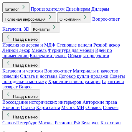
Производителям
Дизайнерам
Дилерам
Каталог
Вопрос-ответ
Полезная информация
О компании
Каталоги, 3D
Контакты
Назад к меню
Изделия из дерева и МДФ
Стеновые панели
Резной декор
Лепной декор
Мебель
Фурнитура для мебели
Идеи по
применению
Коллекции декора
Образцы продукции
Назад к меню
Каталоги и чертежи
Вопрос-ответ
Материалы и качество
изделий
Оплата и доставка
Договор купли-продажи
Советы
по отделке и монтажу
Хранение и эксплуатация
Гарантия и
возврат
Видео
Назад к меню
Воссоздание исторических интерьеров
Авторские права
Новости
Статьи
Карта сайта
Мы в СМИ
Отзывы
Галерея
Назад к меню
Санкт-Петербург
Москва
Регионы РФ
Беларусь
Казахстан