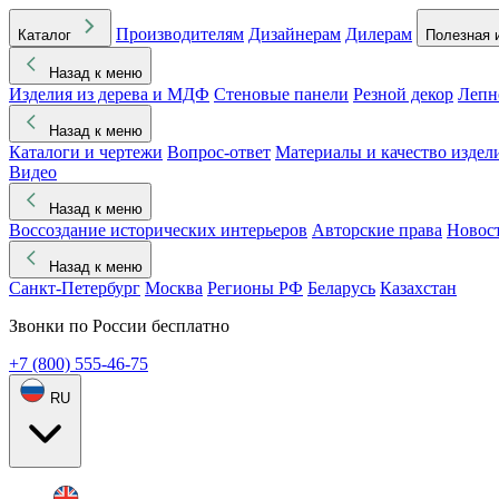
Производителям
Дизайнерам
Дилерам
Каталог
Полезная 
Назад к меню
Изделия из дерева и МДФ
Стеновые панели
Резной декор
Лепн
Назад к меню
Каталоги и чертежи
Вопрос-ответ
Материалы и качество издел
Видео
Назад к меню
Воссоздание исторических интерьеров
Авторские права
Новос
Назад к меню
Санкт-Петербург
Москва
Регионы РФ
Беларусь
Казахстан
Звонки по России бесплатно
+7 (800) 555-46-75
RU