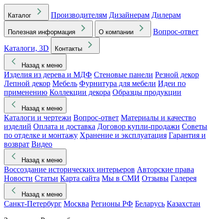
Производителям
Дизайнерам
Дилерам
Каталог
Вопрос-ответ
Полезная информация
О компании
Каталоги, 3D
Контакты
Назад к меню
Изделия из дерева и МДФ
Стеновые панели
Резной декор
Лепной декор
Мебель
Фурнитура для мебели
Идеи по
применению
Коллекции декора
Образцы продукции
Назад к меню
Каталоги и чертежи
Вопрос-ответ
Материалы и качество
изделий
Оплата и доставка
Договор купли-продажи
Советы
по отделке и монтажу
Хранение и эксплуатация
Гарантия и
возврат
Видео
Назад к меню
Воссоздание исторических интерьеров
Авторские права
Новости
Статьи
Карта сайта
Мы в СМИ
Отзывы
Галерея
Назад к меню
Санкт-Петербург
Москва
Регионы РФ
Беларусь
Казахстан