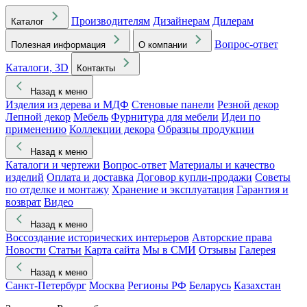
Производителям
Дизайнерам
Дилерам
Каталог
Вопрос-ответ
Полезная информация
О компании
Каталоги, 3D
Контакты
Назад к меню
Изделия из дерева и МДФ
Стеновые панели
Резной декор
Лепной декор
Мебель
Фурнитура для мебели
Идеи по
применению
Коллекции декора
Образцы продукции
Назад к меню
Каталоги и чертежи
Вопрос-ответ
Материалы и качество
изделий
Оплата и доставка
Договор купли-продажи
Советы
по отделке и монтажу
Хранение и эксплуатация
Гарантия и
возврат
Видео
Назад к меню
Воссоздание исторических интерьеров
Авторские права
Новости
Статьи
Карта сайта
Мы в СМИ
Отзывы
Галерея
Назад к меню
Санкт-Петербург
Москва
Регионы РФ
Беларусь
Казахстан