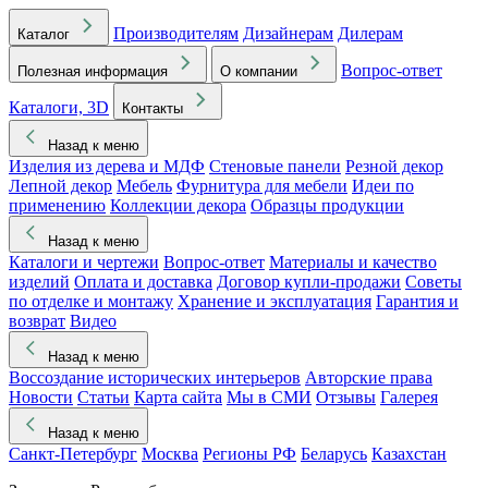
Производителям
Дизайнерам
Дилерам
Каталог
Вопрос-ответ
Полезная информация
О компании
Каталоги, 3D
Контакты
Назад к меню
Изделия из дерева и МДФ
Стеновые панели
Резной декор
Лепной декор
Мебель
Фурнитура для мебели
Идеи по
применению
Коллекции декора
Образцы продукции
Назад к меню
Каталоги и чертежи
Вопрос-ответ
Материалы и качество
изделий
Оплата и доставка
Договор купли-продажи
Советы
по отделке и монтажу
Хранение и эксплуатация
Гарантия и
возврат
Видео
Назад к меню
Воссоздание исторических интерьеров
Авторские права
Новости
Статьи
Карта сайта
Мы в СМИ
Отзывы
Галерея
Назад к меню
Санкт-Петербург
Москва
Регионы РФ
Беларусь
Казахстан