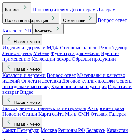
Производителям
Дизайнерам
Дилерам
Каталог
Вопрос-ответ
Полезная информация
О компании
Каталоги, 3D
Контакты
Назад к меню
Изделия из дерева и МДФ
Стеновые панели
Резной декор
Лепной декор
Мебель
Фурнитура для мебели
Идеи по
применению
Коллекции декора
Образцы продукции
Назад к меню
Каталоги и чертежи
Вопрос-ответ
Материалы и качество
изделий
Оплата и доставка
Договор купли-продажи
Советы
по отделке и монтажу
Хранение и эксплуатация
Гарантия и
возврат
Видео
Назад к меню
Воссоздание исторических интерьеров
Авторские права
Новости
Статьи
Карта сайта
Мы в СМИ
Отзывы
Галерея
Назад к меню
Санкт-Петербург
Москва
Регионы РФ
Беларусь
Казахстан