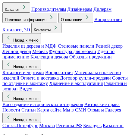
Производителям
Дизайнерам
Дилерам
Каталог
Вопрос-ответ
Полезная информация
О компании
Каталоги, 3D
Контакты
Назад к меню
Изделия из дерева и МДФ
Стеновые панели
Резной декор
Лепной декор
Мебель
Фурнитура для мебели
Идеи по
применению
Коллекции декора
Образцы продукции
Назад к меню
Каталоги и чертежи
Вопрос-ответ
Материалы и качество
изделий
Оплата и доставка
Договор купли-продажи
Советы
по отделке и монтажу
Хранение и эксплуатация
Гарантия и
возврат
Видео
Назад к меню
Воссоздание исторических интерьеров
Авторские права
Новости
Статьи
Карта сайта
Мы в СМИ
Отзывы
Галерея
Назад к меню
Санкт-Петербург
Москва
Регионы РФ
Беларусь
Казахстан