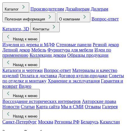
Производителям
Дизайнерам
Дилерам
Каталог
Вопрос-ответ
Полезная информация
О компании
Каталоги, 3D
Контакты
Назад к меню
Изделия из дерева и МДФ
Стеновые панели
Резной декор
Лепной декор
Мебель
Фурнитура для мебели
Идеи по
применению
Коллекции декора
Образцы продукции
Назад к меню
Каталоги и чертежи
Вопрос-ответ
Материалы и качество
изделий
Оплата и доставка
Договор купли-продажи
Советы
по отделке и монтажу
Хранение и эксплуатация
Гарантия и
возврат
Видео
Назад к меню
Воссоздание исторических интерьеров
Авторские права
Новости
Статьи
Карта сайта
Мы в СМИ
Отзывы
Галерея
Назад к меню
Санкт-Петербург
Москва
Регионы РФ
Беларусь
Казахстан