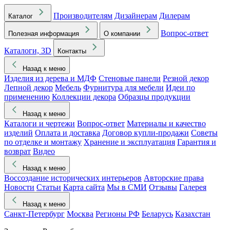
Производителям
Дизайнерам
Дилерам
Каталог
Вопрос-ответ
Полезная информация
О компании
Каталоги, 3D
Контакты
Назад к меню
Изделия из дерева и МДФ
Стеновые панели
Резной декор
Лепной декор
Мебель
Фурнитура для мебели
Идеи по
применению
Коллекции декора
Образцы продукции
Назад к меню
Каталоги и чертежи
Вопрос-ответ
Материалы и качество
изделий
Оплата и доставка
Договор купли-продажи
Советы
по отделке и монтажу
Хранение и эксплуатация
Гарантия и
возврат
Видео
Назад к меню
Воссоздание исторических интерьеров
Авторские права
Новости
Статьи
Карта сайта
Мы в СМИ
Отзывы
Галерея
Назад к меню
Санкт-Петербург
Москва
Регионы РФ
Беларусь
Казахстан