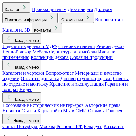
Производителям
Дизайнерам
Дилерам
Каталог
Вопрос-ответ
Полезная информация
О компании
Каталоги, 3D
Контакты
Назад к меню
Изделия из дерева и МДФ
Стеновые панели
Резной декор
Лепной декор
Мебель
Фурнитура для мебели
Идеи по
применению
Коллекции декора
Образцы продукции
Назад к меню
Каталоги и чертежи
Вопрос-ответ
Материалы и качество
изделий
Оплата и доставка
Договор купли-продажи
Советы
по отделке и монтажу
Хранение и эксплуатация
Гарантия и
возврат
Видео
Назад к меню
Воссоздание исторических интерьеров
Авторские права
Новости
Статьи
Карта сайта
Мы в СМИ
Отзывы
Галерея
Назад к меню
Санкт-Петербург
Москва
Регионы РФ
Беларусь
Казахстан