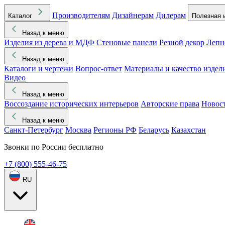
Производителям
Дизайнерам
Дилерам
Каталог
Полезная 
Назад к меню
Изделия из дерева и МДФ
Стеновые панели
Резной декор
Лепн
Назад к меню
Каталоги и чертежи
Вопрос-ответ
Материалы и качество издел
Видео
Назад к меню
Воссоздание исторических интерьеров
Авторские права
Новос
Назад к меню
Санкт-Петербург
Москва
Регионы РФ
Беларусь
Казахстан
Звонки по России бесплатно
+7 (800) 555-46-75
RU