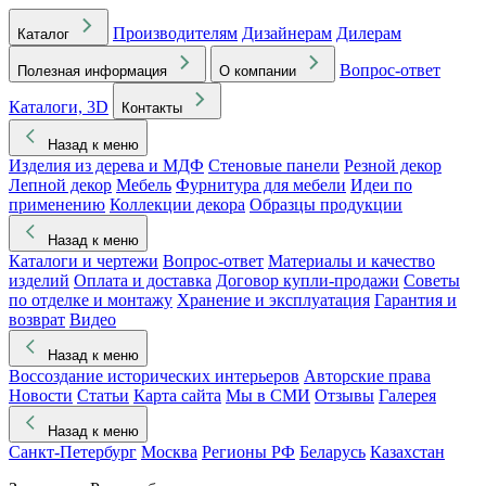
Производителям
Дизайнерам
Дилерам
Каталог
Вопрос-ответ
Полезная информация
О компании
Каталоги, 3D
Контакты
Назад к меню
Изделия из дерева и МДФ
Стеновые панели
Резной декор
Лепной декор
Мебель
Фурнитура для мебели
Идеи по
применению
Коллекции декора
Образцы продукции
Назад к меню
Каталоги и чертежи
Вопрос-ответ
Материалы и качество
изделий
Оплата и доставка
Договор купли-продажи
Советы
по отделке и монтажу
Хранение и эксплуатация
Гарантия и
возврат
Видео
Назад к меню
Воссоздание исторических интерьеров
Авторские права
Новости
Статьи
Карта сайта
Мы в СМИ
Отзывы
Галерея
Назад к меню
Санкт-Петербург
Москва
Регионы РФ
Беларусь
Казахстан