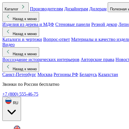
Производителям
Дизайнерам
Дилерам
Каталог
Полезная 
Назад к меню
Изделия из дерева и МДФ
Стеновые панели
Резной декор
Лепн
Назад к меню
Каталоги и чертежи
Вопрос-ответ
Материалы и качество издел
Видео
Назад к меню
Воссоздание исторических интерьеров
Авторские права
Новос
Назад к меню
Санкт-Петербург
Москва
Регионы РФ
Беларусь
Казахстан
Звонки по России бесплатно
+7 (800) 555-46-75
RU