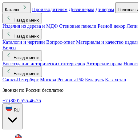
Производителям
Дизайнерам
Дилерам
Каталог
Полезная 
Назад к меню
Изделия из дерева и МДФ
Стеновые панели
Резной декор
Лепн
Назад к меню
Каталоги и чертежи
Вопрос-ответ
Материалы и качество издел
Видео
Назад к меню
Воссоздание исторических интерьеров
Авторские права
Новос
Назад к меню
Санкт-Петербург
Москва
Регионы РФ
Беларусь
Казахстан
Звонки по России бесплатно
+7 (800) 555-46-75
RU