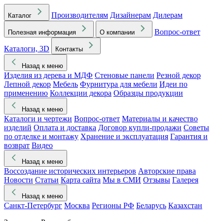
Производителям
Дизайнерам
Дилерам
Каталог
Вопрос-ответ
Полезная информация
О компании
Каталоги, 3D
Контакты
Назад к меню
Изделия из дерева и МДФ
Стеновые панели
Резной декор
Лепной декор
Мебель
Фурнитура для мебели
Идеи по
применению
Коллекции декора
Образцы продукции
Назад к меню
Каталоги и чертежи
Вопрос-ответ
Материалы и качество
изделий
Оплата и доставка
Договор купли-продажи
Советы
по отделке и монтажу
Хранение и эксплуатация
Гарантия и
возврат
Видео
Назад к меню
Воссоздание исторических интерьеров
Авторские права
Новости
Статьи
Карта сайта
Мы в СМИ
Отзывы
Галерея
Назад к меню
Санкт-Петербург
Москва
Регионы РФ
Беларусь
Казахстан