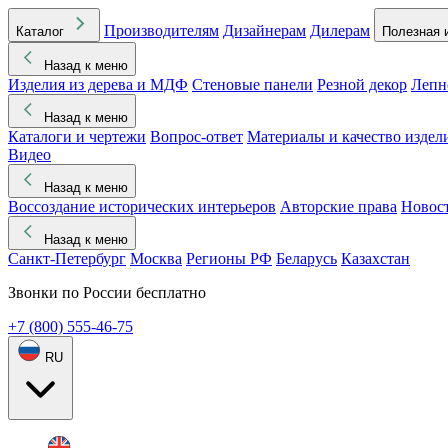
Производителям
Дизайнерам
Дилерам
Каталог
Полезная 
Назад к меню
Изделия из дерева и МДФ
Стеновые панели
Резной декор
Лепн
Назад к меню
Каталоги и чертежи
Вопрос-ответ
Материалы и качество издел
Видео
Назад к меню
Воссоздание исторических интерьеров
Авторские права
Новос
Назад к меню
Санкт-Петербург
Москва
Регионы РФ
Беларусь
Казахстан
Звонки по России бесплатно
+7 (800) 555-46-75
RU