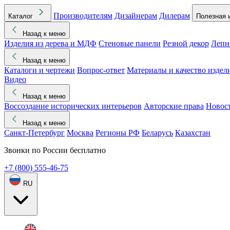
Производителям
Дизайнерам
Дилерам
Каталог
Полезная 
Назад к меню
Изделия из дерева и МДФ
Стеновые панели
Резной декор
Лепн
Назад к меню
Каталоги и чертежи
Вопрос-ответ
Материалы и качество издел
Видео
Назад к меню
Воссоздание исторических интерьеров
Авторские права
Новос
Назад к меню
Санкт-Петербург
Москва
Регионы РФ
Беларусь
Казахстан
Звонки по России бесплатно
+7 (800) 555-46-75
RU