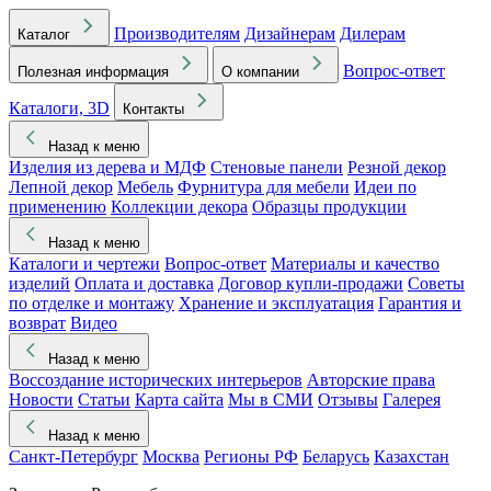
Производителям
Дизайнерам
Дилерам
Каталог
Вопрос-ответ
Полезная информация
О компании
Каталоги, 3D
Контакты
Назад к меню
Изделия из дерева и МДФ
Стеновые панели
Резной декор
Лепной декор
Мебель
Фурнитура для мебели
Идеи по
применению
Коллекции декора
Образцы продукции
Назад к меню
Каталоги и чертежи
Вопрос-ответ
Материалы и качество
изделий
Оплата и доставка
Договор купли-продажи
Советы
по отделке и монтажу
Хранение и эксплуатация
Гарантия и
возврат
Видео
Назад к меню
Воссоздание исторических интерьеров
Авторские права
Новости
Статьи
Карта сайта
Мы в СМИ
Отзывы
Галерея
Назад к меню
Санкт-Петербург
Москва
Регионы РФ
Беларусь
Казахстан