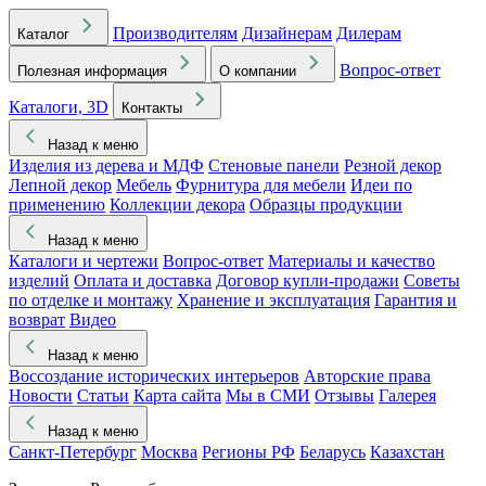
Производителям
Дизайнерам
Дилерам
Каталог
Вопрос-ответ
Полезная информация
О компании
Каталоги, 3D
Контакты
Назад к меню
Изделия из дерева и МДФ
Стеновые панели
Резной декор
Лепной декор
Мебель
Фурнитура для мебели
Идеи по
применению
Коллекции декора
Образцы продукции
Назад к меню
Каталоги и чертежи
Вопрос-ответ
Материалы и качество
изделий
Оплата и доставка
Договор купли-продажи
Советы
по отделке и монтажу
Хранение и эксплуатация
Гарантия и
возврат
Видео
Назад к меню
Воссоздание исторических интерьеров
Авторские права
Новости
Статьи
Карта сайта
Мы в СМИ
Отзывы
Галерея
Назад к меню
Санкт-Петербург
Москва
Регионы РФ
Беларусь
Казахстан