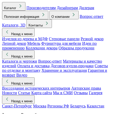
Производителям
Дизайнерам
Дилерам
Каталог
Вопрос-ответ
Полезная информация
О компании
Каталоги, 3D
Контакты
Назад к меню
Изделия из дерева и МДФ
Стеновые панели
Резной декор
Лепной декор
Мебель
Фурнитура для мебели
Идеи по
применению
Коллекции декора
Образцы продукции
Назад к меню
Каталоги и чертежи
Вопрос-ответ
Материалы и качество
изделий
Оплата и доставка
Договор купли-продажи
Советы
по отделке и монтажу
Хранение и эксплуатация
Гарантия и
возврат
Видео
Назад к меню
Воссоздание исторических интерьеров
Авторские права
Новости
Статьи
Карта сайта
Мы в СМИ
Отзывы
Галерея
Назад к меню
Санкт-Петербург
Москва
Регионы РФ
Беларусь
Казахстан