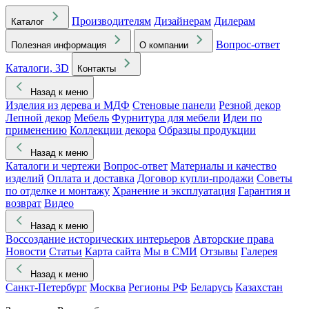
Производителям
Дизайнерам
Дилерам
Каталог
Вопрос-ответ
Полезная информация
О компании
Каталоги, 3D
Контакты
Назад к меню
Изделия из дерева и МДФ
Стеновые панели
Резной декор
Лепной декор
Мебель
Фурнитура для мебели
Идеи по
применению
Коллекции декора
Образцы продукции
Назад к меню
Каталоги и чертежи
Вопрос-ответ
Материалы и качество
изделий
Оплата и доставка
Договор купли-продажи
Советы
по отделке и монтажу
Хранение и эксплуатация
Гарантия и
возврат
Видео
Назад к меню
Воссоздание исторических интерьеров
Авторские права
Новости
Статьи
Карта сайта
Мы в СМИ
Отзывы
Галерея
Назад к меню
Санкт-Петербург
Москва
Регионы РФ
Беларусь
Казахстан