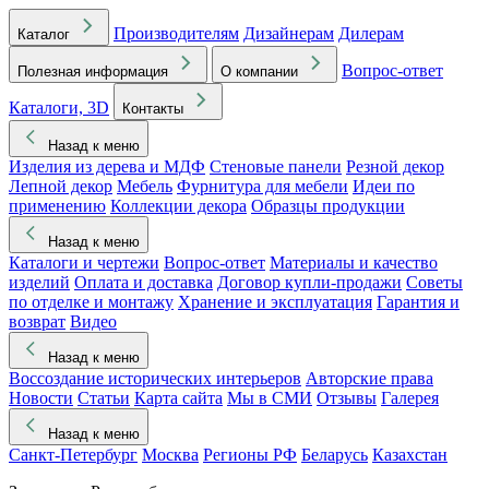
Производителям
Дизайнерам
Дилерам
Каталог
Вопрос-ответ
Полезная информация
О компании
Каталоги, 3D
Контакты
Назад к меню
Изделия из дерева и МДФ
Стеновые панели
Резной декор
Лепной декор
Мебель
Фурнитура для мебели
Идеи по
применению
Коллекции декора
Образцы продукции
Назад к меню
Каталоги и чертежи
Вопрос-ответ
Материалы и качество
изделий
Оплата и доставка
Договор купли-продажи
Советы
по отделке и монтажу
Хранение и эксплуатация
Гарантия и
возврат
Видео
Назад к меню
Воссоздание исторических интерьеров
Авторские права
Новости
Статьи
Карта сайта
Мы в СМИ
Отзывы
Галерея
Назад к меню
Санкт-Петербург
Москва
Регионы РФ
Беларусь
Казахстан