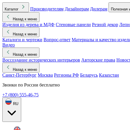
Производителям
Дизайнерам
Дилерам
Каталог
Полезная 
Назад к меню
Изделия из дерева и МДФ
Стеновые панели
Резной декор
Лепн
Назад к меню
Каталоги и чертежи
Вопрос-ответ
Материалы и качество издел
Видео
Назад к меню
Воссоздание исторических интерьеров
Авторские права
Новос
Назад к меню
Санкт-Петербург
Москва
Регионы РФ
Беларусь
Казахстан
Звонки по России бесплатно
+7 (800) 555-46-75
RU