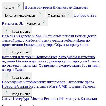
Производителям
Дизайнерам
Дилерам
Каталог
Вопрос-ответ
Полезная информация
О компании
Каталоги, 3D
Контакты
Назад к меню
Изделия из дерева и МДФ
Стеновые панели
Резной декор
Лепной декор
Мебель
Фурнитура для мебели
Идеи по
применению
Коллекции декора
Образцы продукции
Назад к меню
Каталоги и чертежи
Вопрос-ответ
Материалы и качество
изделий
Оплата и доставка
Договор купли-продажи
Советы
по отделке и монтажу
Хранение и эксплуатация
Гарантия и
возврат
Видео
Назад к меню
Воссоздание исторических интерьеров
Авторские права
Новости
Статьи
Карта сайта
Мы в СМИ
Отзывы
Галерея
Назад к меню
Санкт-Петербург
Москва
Регионы РФ
Беларусь
Казахстан