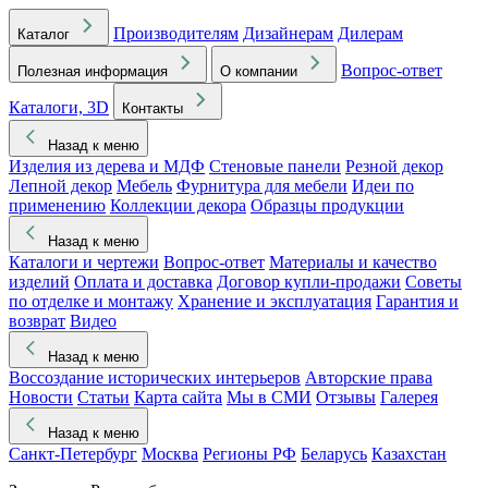
Производителям
Дизайнерам
Дилерам
Каталог
Вопрос-ответ
Полезная информация
О компании
Каталоги, 3D
Контакты
Назад к меню
Изделия из дерева и МДФ
Стеновые панели
Резной декор
Лепной декор
Мебель
Фурнитура для мебели
Идеи по
применению
Коллекции декора
Образцы продукции
Назад к меню
Каталоги и чертежи
Вопрос-ответ
Материалы и качество
изделий
Оплата и доставка
Договор купли-продажи
Советы
по отделке и монтажу
Хранение и эксплуатация
Гарантия и
возврат
Видео
Назад к меню
Воссоздание исторических интерьеров
Авторские права
Новости
Статьи
Карта сайта
Мы в СМИ
Отзывы
Галерея
Назад к меню
Санкт-Петербург
Москва
Регионы РФ
Беларусь
Казахстан