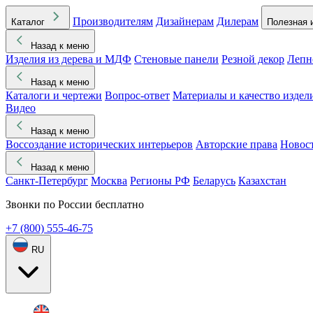
Производителям
Дизайнерам
Дилерам
Каталог
Полезная 
Назад к меню
Изделия из дерева и МДФ
Стеновые панели
Резной декор
Лепн
Назад к меню
Каталоги и чертежи
Вопрос-ответ
Материалы и качество издел
Видео
Назад к меню
Воссоздание исторических интерьеров
Авторские права
Новос
Назад к меню
Санкт-Петербург
Москва
Регионы РФ
Беларусь
Казахстан
Звонки по России бесплатно
+7 (800) 555-46-75
RU