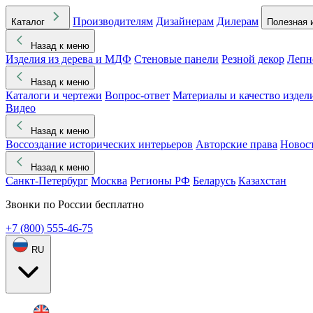
Производителям
Дизайнерам
Дилерам
Каталог
Полезная 
Назад к меню
Изделия из дерева и МДФ
Стеновые панели
Резной декор
Лепн
Назад к меню
Каталоги и чертежи
Вопрос-ответ
Материалы и качество издел
Видео
Назад к меню
Воссоздание исторических интерьеров
Авторские права
Новос
Назад к меню
Санкт-Петербург
Москва
Регионы РФ
Беларусь
Казахстан
Звонки по России бесплатно
+7 (800) 555-46-75
RU