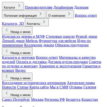
Производителям
Дизайнерам
Дилерам
Каталог
Вопрос-ответ
Полезная информация
О компании
Каталоги, 3D
Контакты
Назад к меню
Изделия из дерева и МДФ
Стеновые панели
Резной декор
Лепной декор
Мебель
Фурнитура для мебели
Идеи по
применению
Коллекции декора
Образцы продукции
Назад к меню
Каталоги и чертежи
Вопрос-ответ
Материалы и качество
изделий
Оплата и доставка
Договор купли-продажи
Советы
по отделке и монтажу
Хранение и эксплуатация
Гарантия и
возврат
Видео
Назад к меню
Воссоздание исторических интерьеров
Авторские права
Новости
Статьи
Карта сайта
Мы в СМИ
Отзывы
Галерея
Назад к меню
Санкт-Петербург
Москва
Регионы РФ
Беларусь
Казахстан