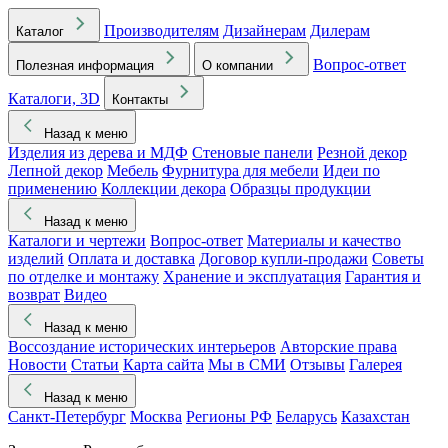
Производителям
Дизайнерам
Дилерам
Каталог
Вопрос-ответ
Полезная информация
О компании
Каталоги, 3D
Контакты
Назад к меню
Изделия из дерева и МДФ
Стеновые панели
Резной декор
Лепной декор
Мебель
Фурнитура для мебели
Идеи по
применению
Коллекции декора
Образцы продукции
Назад к меню
Каталоги и чертежи
Вопрос-ответ
Материалы и качество
изделий
Оплата и доставка
Договор купли-продажи
Советы
по отделке и монтажу
Хранение и эксплуатация
Гарантия и
возврат
Видео
Назад к меню
Воссоздание исторических интерьеров
Авторские права
Новости
Статьи
Карта сайта
Мы в СМИ
Отзывы
Галерея
Назад к меню
Санкт-Петербург
Москва
Регионы РФ
Беларусь
Казахстан