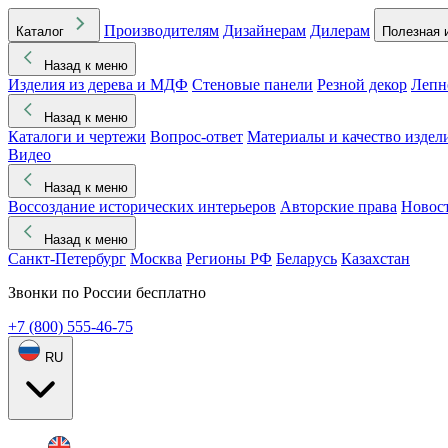
Производителям
Дизайнерам
Дилерам
Каталог
Полезная 
Назад к меню
Изделия из дерева и МДФ
Стеновые панели
Резной декор
Лепн
Назад к меню
Каталоги и чертежи
Вопрос-ответ
Материалы и качество издел
Видео
Назад к меню
Воссоздание исторических интерьеров
Авторские права
Новос
Назад к меню
Санкт-Петербург
Москва
Регионы РФ
Беларусь
Казахстан
Звонки по России бесплатно
+7 (800) 555-46-75
RU