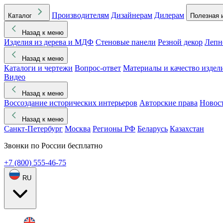
Производителям
Дизайнерам
Дилерам
Каталог
Полезная 
Назад к меню
Изделия из дерева и МДФ
Стеновые панели
Резной декор
Лепн
Назад к меню
Каталоги и чертежи
Вопрос-ответ
Материалы и качество издел
Видео
Назад к меню
Воссоздание исторических интерьеров
Авторские права
Новос
Назад к меню
Санкт-Петербург
Москва
Регионы РФ
Беларусь
Казахстан
Звонки по России бесплатно
+7 (800) 555-46-75
RU