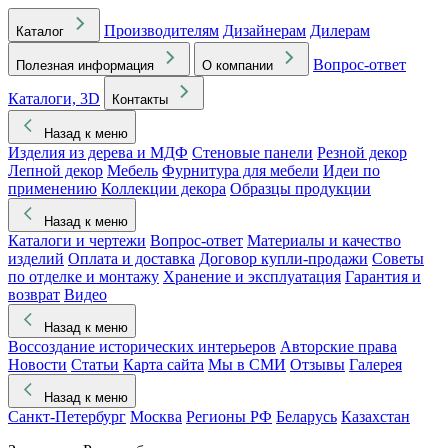
Производителям
Дизайнерам
Дилерам
Каталог
Вопрос-ответ
Полезная информация
О компании
Каталоги, 3D
Контакты
Назад к меню
Изделия из дерева и МДФ
Стеновые панели
Резной декор
Лепной декор
Мебель
Фурнитура для мебели
Идеи по
применению
Коллекции декора
Образцы продукции
Назад к меню
Каталоги и чертежи
Вопрос-ответ
Материалы и качество
изделий
Оплата и доставка
Договор купли-продажи
Советы
по отделке и монтажу
Хранение и эксплуатация
Гарантия и
возврат
Видео
Назад к меню
Воссоздание исторических интерьеров
Авторские права
Новости
Статьи
Карта сайта
Мы в СМИ
Отзывы
Галерея
Назад к меню
Санкт-Петербург
Москва
Регионы РФ
Беларусь
Казахстан