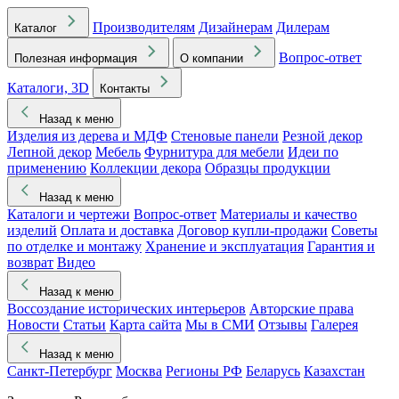
Производителям
Дизайнерам
Дилерам
Каталог
Вопрос-ответ
Полезная информация
О компании
Каталоги, 3D
Контакты
Назад к меню
Изделия из дерева и МДФ
Стеновые панели
Резной декор
Лепной декор
Мебель
Фурнитура для мебели
Идеи по
применению
Коллекции декора
Образцы продукции
Назад к меню
Каталоги и чертежи
Вопрос-ответ
Материалы и качество
изделий
Оплата и доставка
Договор купли-продажи
Советы
по отделке и монтажу
Хранение и эксплуатация
Гарантия и
возврат
Видео
Назад к меню
Воссоздание исторических интерьеров
Авторские права
Новости
Статьи
Карта сайта
Мы в СМИ
Отзывы
Галерея
Назад к меню
Санкт-Петербург
Москва
Регионы РФ
Беларусь
Казахстан