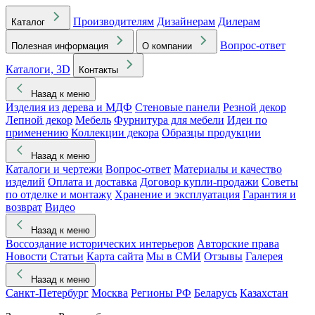
Производителям
Дизайнерам
Дилерам
Каталог
Вопрос-ответ
Полезная информация
О компании
Каталоги, 3D
Контакты
Назад к меню
Изделия из дерева и МДФ
Стеновые панели
Резной декор
Лепной декор
Мебель
Фурнитура для мебели
Идеи по
применению
Коллекции декора
Образцы продукции
Назад к меню
Каталоги и чертежи
Вопрос-ответ
Материалы и качество
изделий
Оплата и доставка
Договор купли-продажи
Советы
по отделке и монтажу
Хранение и эксплуатация
Гарантия и
возврат
Видео
Назад к меню
Воссоздание исторических интерьеров
Авторские права
Новости
Статьи
Карта сайта
Мы в СМИ
Отзывы
Галерея
Назад к меню
Санкт-Петербург
Москва
Регионы РФ
Беларусь
Казахстан