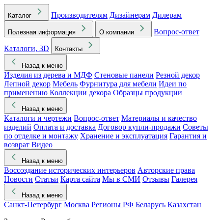
Производителям
Дизайнерам
Дилерам
Каталог
Вопрос-ответ
Полезная информация
О компании
Каталоги, 3D
Контакты
Назад к меню
Изделия из дерева и МДФ
Стеновые панели
Резной декор
Лепной декор
Мебель
Фурнитура для мебели
Идеи по
применению
Коллекции декора
Образцы продукции
Назад к меню
Каталоги и чертежи
Вопрос-ответ
Материалы и качество
изделий
Оплата и доставка
Договор купли-продажи
Советы
по отделке и монтажу
Хранение и эксплуатация
Гарантия и
возврат
Видео
Назад к меню
Воссоздание исторических интерьеров
Авторские права
Новости
Статьи
Карта сайта
Мы в СМИ
Отзывы
Галерея
Назад к меню
Санкт-Петербург
Москва
Регионы РФ
Беларусь
Казахстан