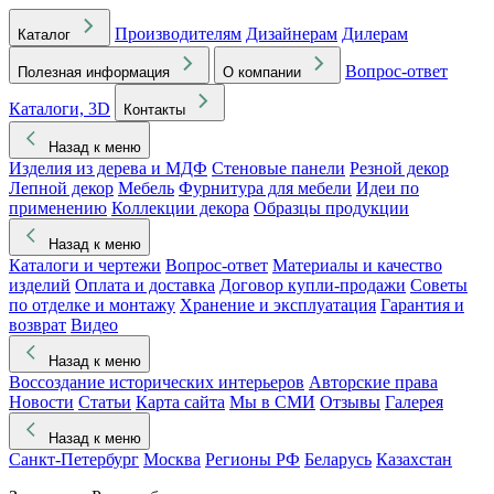
Производителям
Дизайнерам
Дилерам
Каталог
Вопрос-ответ
Полезная информация
О компании
Каталоги, 3D
Контакты
Назад к меню
Изделия из дерева и МДФ
Стеновые панели
Резной декор
Лепной декор
Мебель
Фурнитура для мебели
Идеи по
применению
Коллекции декора
Образцы продукции
Назад к меню
Каталоги и чертежи
Вопрос-ответ
Материалы и качество
изделий
Оплата и доставка
Договор купли-продажи
Советы
по отделке и монтажу
Хранение и эксплуатация
Гарантия и
возврат
Видео
Назад к меню
Воссоздание исторических интерьеров
Авторские права
Новости
Статьи
Карта сайта
Мы в СМИ
Отзывы
Галерея
Назад к меню
Санкт-Петербург
Москва
Регионы РФ
Беларусь
Казахстан