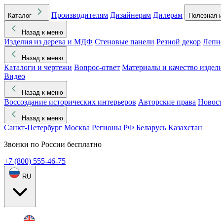
Производителям
Дизайнерам
Дилерам
Каталог
Полезная 
Назад к меню
Изделия из дерева и МДФ
Стеновые панели
Резной декор
Лепн
Назад к меню
Каталоги и чертежи
Вопрос-ответ
Материалы и качество издел
Видео
Назад к меню
Воссоздание исторических интерьеров
Авторские права
Новос
Назад к меню
Санкт-Петербург
Москва
Регионы РФ
Беларусь
Казахстан
Звонки по России бесплатно
+7 (800) 555-46-75
RU