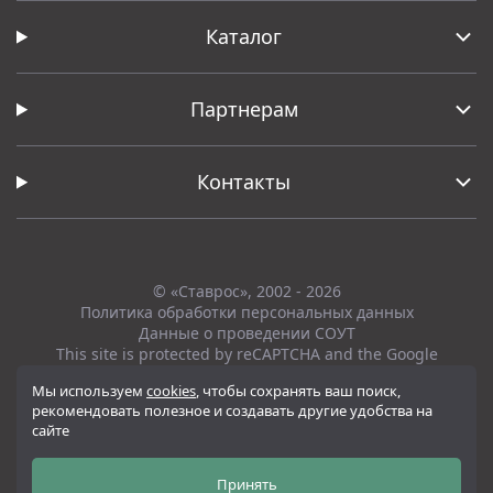
Каталог
Партнерам
Контакты
© «Ставрос», 2002 - 2026
Политика обработки персональных данных
Данные о проведении СОУТ
This site is protected by reCAPTCHA and the Google
Privacy Policy
and
Terms of Service
apply.
Мы используем
cookies
, чтобы сохранять ваш поиск,
рекомендовать полезное и создавать другие удобства на
Вся представленная на сайте информация, касающаяся технических
сайте
характеристик, наличия на складе, стоимости товаров, носит
информационный характер и ни при каких условиях не является
публичной офертой, определяемой положениями Статьи 437(2)
Принять