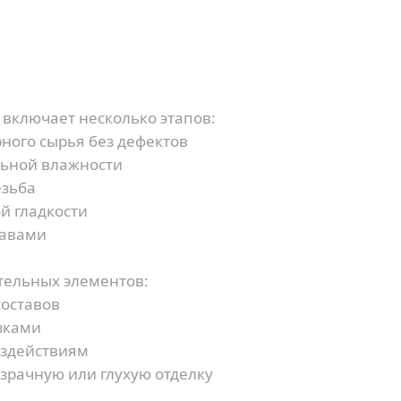
Наш менеджер свяжется с Вами в течение 5
Я согласен на обработку персональных данных
минут
Я согласен на обработку персональных данных
или
включает несколько этапов:
ного сырья без дефектов
льной влажности
езьба
й гладкости
тавами
тельных элементов:
составов
зками
оздействиям
зрачную или глухую отделку