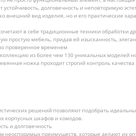
устойчивость, долговечность и неповторимую эсте
о внешний вид изделия, но и его практические хара
очетают в себе традиционные техники обработки д
ую простую мебель, придав ей изысканность, элеган
тво проверенное временем
 коллекцию из более чем 130 уникальных моделей но
вянная ножка проходит строгий контроль качества 
истических решений позволяют подобрать идеальны
х корпусных шкафов и комодов.
сть и долговечность
м неоспоримых преимуществ, которые делают их о