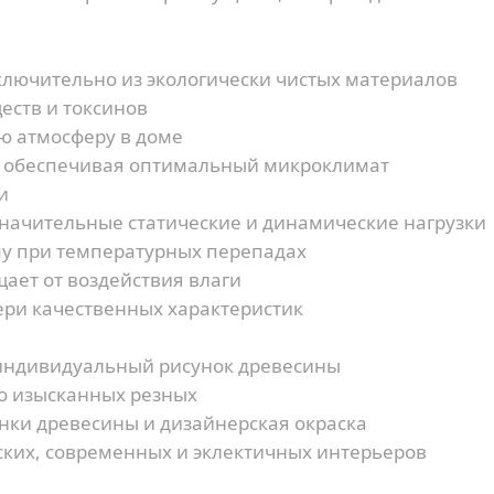
лючительно из экологически чистых материалов
еств и токсинов
ю атмосферу в доме
, обеспечивая оптимальный микроклимат
и
ачительные статические и динамические нагрузки
у при температурных перепадах
ает от воздействия влаги
ери качественных характеристик
индивидуальный рисунок древесины
до изысканных резных
нки древесины и дизайнерская окраска
ских, современных и эклектичных интерьеров