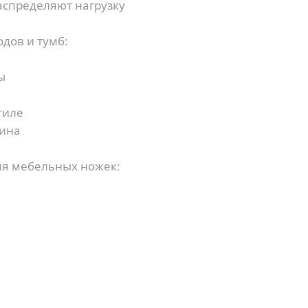
спределяют нагрузку
дов и тумб:
ы
тиле
сина
ия мебельных ножек:
Купить в 1 клик
Заказать звонок
Имя
*
Ваша заявка отправлена!