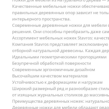
Качественные мебельные ножки обеспечивают 
правильных деревянных опор зависит не тольк
интерьерного пространства.
Современные деревянные ножки для мебели с
решения. Они способны преобразить даже сам
Ассортимент мебельных ножек Stavros: качес
Компания Stavros представляет эксклюзивную
отборной натуральной древесины. Каждая дере
Идеальными геометрическими пропорциями
Безупречной обработкой поверхности
Современным эргономичным дизайном
Высочайшим качеством материалов
Устойчивостью к деформациям и нагрузкам
Широкий размерный ряд и разнообразие стил
от изящных журнальных столиков до массивны
Преимущества деревянных ножек: натурально
Деревянные ножки для мебели обладают рядо