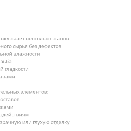
Наш менеджер свяжется с Вами в течение 5
Я согласен на обработку персональных данных
минут
Я согласен на обработку персональных данных
или
включает несколько этапов:
ного сырья без дефектов
льной влажности
езьба
й гладкости
тавами
тельных элементов:
составов
зками
оздействиям
зрачную или глухую отделку