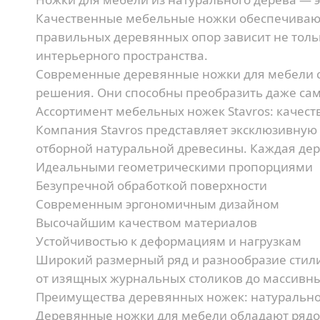
Качественные мебельные ножки обеспечивают 
правильных деревянных опор зависит не тольк
интерьерного пространства.
Современные деревянные ножки для мебели с
решения. Они способны преобразить даже сам
Ассортимент мебельных ножек Stavros: качес
Компания Stavros представляет эксклюзивную
отборной натуральной древесины. Каждая дере
Идеальными геометрическими пропорциями
Безупречной обработкой поверхности
Современным эргономичным дизайном
Высочайшим качеством материалов
Устойчивостью к деформациям и нагрузкам
Широкий размерный ряд и разнообразие стил
от изящных журнальных столиков до массивны
Преимущества деревянных ножек: натурально
Деревянные ножки для мебели обладают рядо