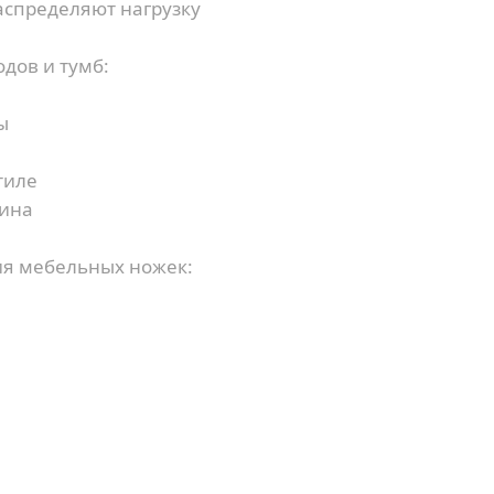
спределяют нагрузку
дов и тумб:
ы
тиле
сина
ия мебельных ножек:
Купить в 1 клик
Заказать звонок
Имя
*
Ваша заявка отправлена!