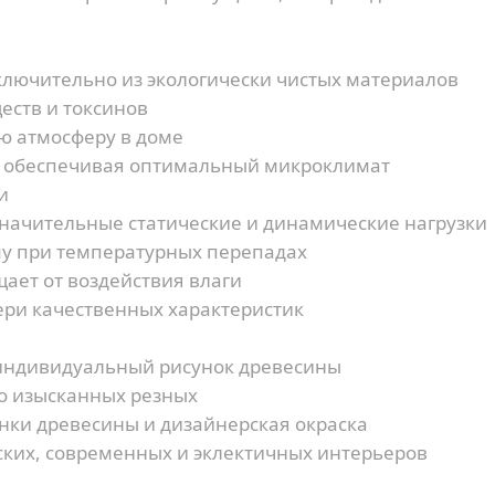
лючительно из экологически чистых материалов
еств и токсинов
ю атмосферу в доме
, обеспечивая оптимальный микроклимат
и
ачительные статические и динамические нагрузки
у при температурных перепадах
ает от воздействия влаги
ери качественных характеристик
индивидуальный рисунок древесины
до изысканных резных
нки древесины и дизайнерская окраска
ских, современных и эклектичных интерьеров