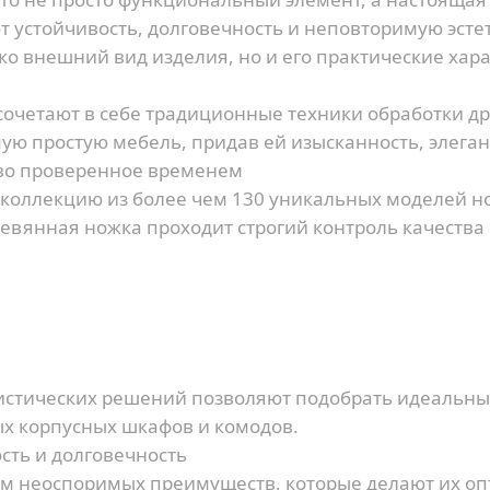
устойчивость, долговечность и неповторимую эсте
о внешний вид изделия, но и его практические хара
очетают в себе традиционные техники обработки д
ую простую мебель, придав ей изысканность, элеган
тво проверенное временем
 коллекцию из более чем 130 уникальных моделей но
вянная ножка проходит строгий контроль качества 
истических решений позволяют подобрать идеальны
х корпусных шкафов и комодов.
сть и долговечность
м неоспоримых преимуществ, которые делают их о