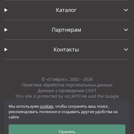
Каталог
Партнерам
Контакты
© «Ставрос», 2002 - 2026
Политика обработки персональных данных
Данные о проведении СОУТ
This site is protected by reCAPTCHA and the Google
Privacy Policy
and
Terms of Service
apply.
Мы используем
cookies
, чтобы сохранять ваш поиск,
рекомендовать полезное и создавать другие удобства на
Вся представленная на сайте информация, касающаяся технических
сайте
характеристик, наличия на складе, стоимости товаров, носит
информационный характер и ни при каких условиях не является
публичной офертой, определяемой положениями Статьи 437(2)
Принять